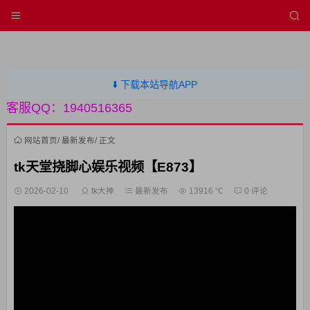
⬇️ 下载本站导航APP
客服QQ：1940516365
网站首页
/
最新发布
/ 正文
tk天堂挠脚心娱乐视频【E873】
2026-02-10
tk大神
最新发布
13916 ℃
0 评论